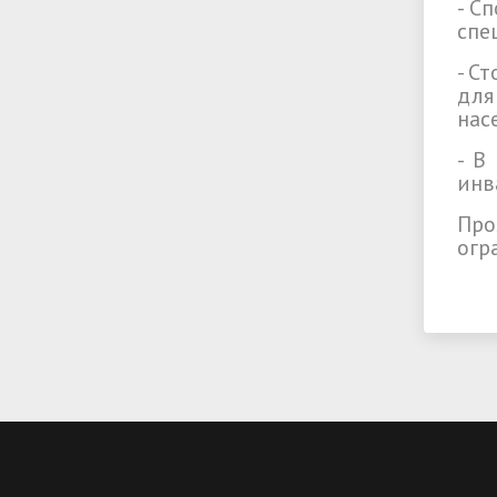
- С
спе
- С
для
нас
- В
инв
Пр
огр