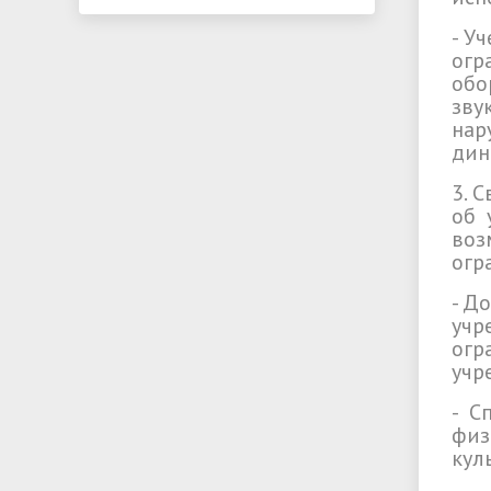
- У
огр
обо
зву
нар
дин
3. 
об 
воз
огр
- Д
учр
ог
учр
- С
физ
кул