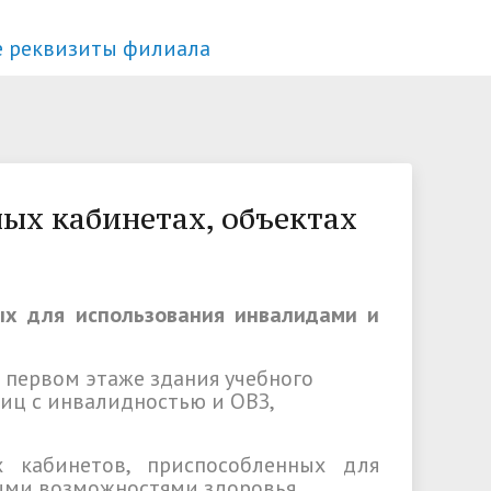
е реквизиты филиала
ные
Руководство
Списки поступающих
Студенческая жизнь
Форумы
дов и
сть
Устав
Специальности и направления
Иностранным студентам
ых кабинетах, объектах
Лицензии
Подготовительные курсы
ельные
Банковские реквизиты
Общежитие
ие
ых для использования инвалидами и
 первом этаже здания учебного
лиц с инвалидностью и ОВЗ,
 кабинетов, приспособленных для
ыми возможностями здоровья