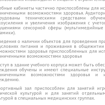
чебные кабинеты частично приспособлены для ис
аниченными возможностями здоровья. Аудитории 
рудованы тех­ни­чес­кими средс­твами обу­
коусиления и увеличения изображения с учето
ушениями сенсорной сферы (мультимедийные 
амики).
Сведения о наличии объектов для проведения пр
условиях питания и проживания в общежитии
можностями здоровья приспособленных для ис
аниченными возможностями здоровья
оступ в здание учебного корпуса может быть об
еждения обучены и имеют специальные инстр
раниченными возможностями здоровья и 
еждению.
портивный зал приспособлен для занятий иг
ической культурой и для занятий отдельны
ьтурой в специальных медицинских группах.