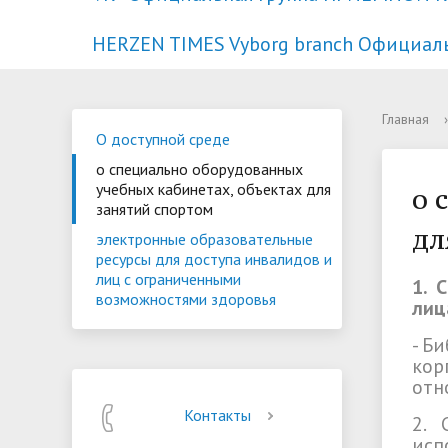
HERZEN TIMES Vyborg branch Официал
Сведения об образовательном
ОФИЦИАЛЬНАЯ ИНФОРМАЦИЯ О
Учебные материалы
Центр содействия занятости
О доступной среде
Ученый 
Онлайн 
Оплата 
Совет м
о специ
Главная
›
О доступной среде
учреждении
ПРИЕМЕ в 2023 году
докумен
учебных
Научная жизнь
Отзывы выпускников
Препода
Спортив
Семинар
о специально оборудованных
програм
занятий
учебных кабинетах, объектах для
о 
Библиотека
Организация обучения в новом
Новост
Доступ 
специал
занятий спортом
учебном году
сервиса
дл
Контакты
Видеога
аспиран
электронные образовательные
ресурсы для доступа инвалидов и
Студенческая жизнь
ПОСТУП
лиц с ограниченными
1. 
возможностями здоровья
лиц
- Б
кор
отн
Контакты
2. 
исп