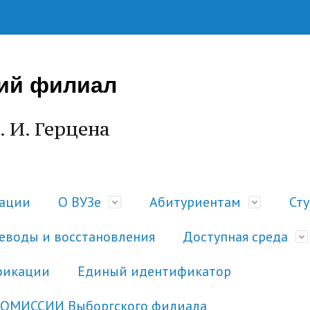
ий филиал
. И. Герцена
зации
О ВУЗе
Абитуриентам
Ст
еводы и восстановления
Доступная среда
фикации
Единый идентификатор
КОМИССИИ Выборгского филиала