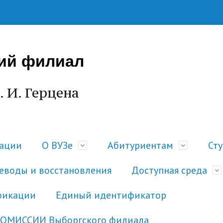
ий филиал
. И. Герцена
зации
О ВУЗе
Абитуриентам
Ст
еводы и восстановления
Доступная среда
фикации
Единый идентификатор
КОМИССИИ Выборгского филиала